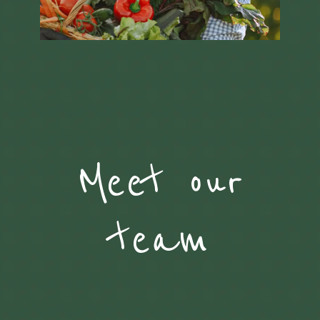
Meet our
team