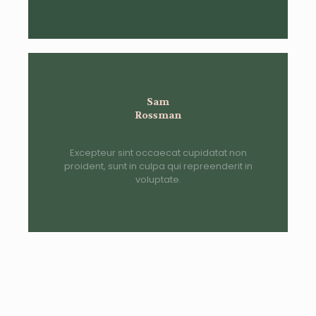
Sam
Rossman
Excepteur sint occaecat cupidatat non
proident, sunt in culpa qui repreenderit in
voluptate.